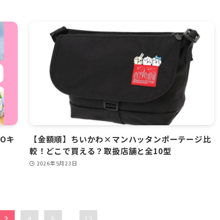
FOキ
【金額順】ちいかわ×マンハッタンポーテージ比
較！どこで買える？取扱店舗と全10型
2026年5月23日
3
4
5
...
12