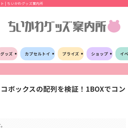
 | ちいかわグッズ案内所
グッズ
カプセルトイ
プライズ
ショップ
イ
コボックスの配列を検証！1BOXでコン
す。