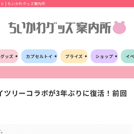
 | ちいかわグッズ案内所
グッズ
カプセルトイ
プライズ
ショップ
イ
カイツリーコラボが3年ぶりに復活！前回
す。