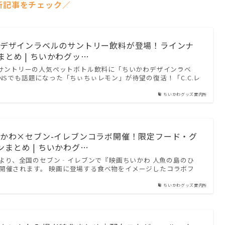
新記事をチェック／
かわデザインラベルのサントリー飲料が登場！ラインナ
とめ | ちいかわグッ…
り、サントリーの人気ペットボトル飲料に「ちいかわデザインラベ
NSでも話題になった「ちぃちぃレモン」が待望の復活！「C.C.レ
ちいかわグッズ案内所
ちいかわ×セブン-イレブンコラボ開催！限定フード・グ
まとめ | ちいかわグ…
火）より、全国のセブン‐イレブンで『映画ちいかわ 人魚の島のひ
開催されます。 映画に登場する食べ物をイメージしたコラボフ
ちいかわグッズ案内所