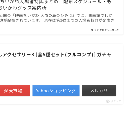
映画ちいかわ入場者特典まとめ｜配布スケジュール・も
 ちいかわグッズ案内所
金）公開の『映画ちいかわ 人魚の島のひみつ』では、映画館でしか
典が配布されています。 現在は第2弾までの入場者特典が発表さ
ちいかわグッズ案内所
しアクセサリー3 [全5種セット(フルコンプ)] ガチャ
楽天市場
Yahooショッピング
メルカリ
ポチップ