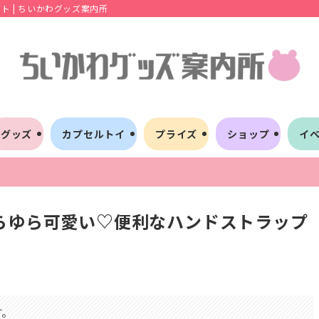
 | ちいかわグッズ案内所
グッズ
カプセルトイ
プライズ
ショップ
イ
らゆら可愛い♡便利なハンドストラップ
す。