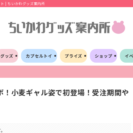
 | ちいかわグッズ案内所
グッズ
カプセルトイ
プライズ
ショップ
イ
ラボ！小麦ギャル姿で初登場！受注期間や
す。