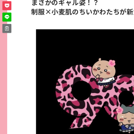
まさかのギャル姿！？
制服×小麦肌のちいかわたちが新