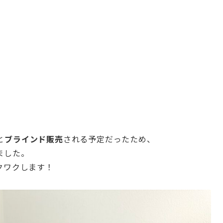
と
ブラインド販売
される予定だったため、
ました。
クワクします！