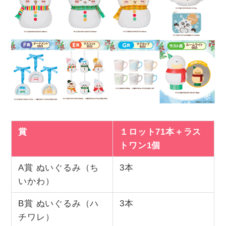
賞
１ロット71本＋ラス
トワン1個
A賞 ぬいぐるみ（ち
3本
いかわ）
B賞 ぬいぐるみ（ハ
3本
チワレ）